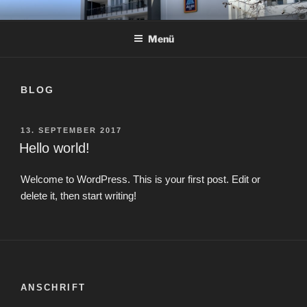
Zum
METZENDORFF-ARCHITEKTEN
Julia Metzendorff, Freie Architektin
Inhalt
Menü
springen
BLOG
VERÖFFENTLICHT
13. SEPTEMBER 2017
AM
Hello world!
Welcome to WordPress. This is your first post. Edit or
delete it, then start writing!
ANSCHRIFT