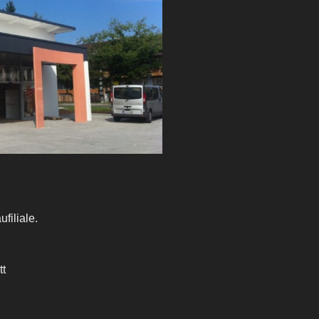
filiale.
t